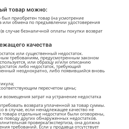
ый товар можно:
о был приобретен товар (на усмотрение
а или обмена по предъявлении удостоверения
 (в случае безналичной оплаты покупки возврат
лежащего качества
остаток или существенный недостаток.
льным требованиям, предусмотренным законом
используется, или образцу и/или описанию
достаток либо недостаток, требующий
вленный неоднократно, либо появившийся вновь
икула;
 соответствующим пересчетом цены;
и возмещения затрат на устранение недостатка
отребовать возврата уплаченной за товар суммы.
о в случае, если ненадлежащее качество не
е товара отдельные недостатки были оговорены,
по поводу других обнаруженных недостатков.
полнительная проверка/экспертиза, она должна
ния требований. Если у продавца отсутствует