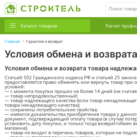
Каталог товаров
Расчет профн
Главная
Гарантия и возврат
Условия обмена и возврат
Условия обмена и возврата товара надлеж
Статьей 502 Гражданского кодекса РФ и статьей 25 закон
предоставляется право обменять или вернуть товар пр
условий:
— с момента покупки прошло не более 14 дней (не считая
— товар непродовольственный;
— товар надлежащего качества (если товар ненадлежащего
товара ненадлежащего качества);
— сохранены потребительские свойства;
— имеются доказательства приобретения товара у данног
документ, подтверждающий оплату товара (в случае поте
установить дату покупки, и только тогда возврат/обмен
магазина);
— товар не входит в перечень товаров, которые не подле
— товар не является технически сложным.