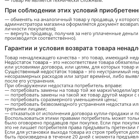
При соблюдении этих условий приобретенн
— обменять на аналогичный товар у продавца, у которог
администратора магазина оформляется документ возврат
личности покупателя);
— вернуть продавцу, получив за него уплаченные деньги
производится соответственно).
Гарантии и условия возврата товара ненад
Товар ненадлежащего качества – это товар, имеющий нед
– это несоответствие товара обязате
Недостаток товара
или условиями договора, или целям, для которых товар 
– это неустранимый не
Существенный недостаток товара
несоразмерных расходов или затрат времени, либо выя
после его устранения.
При обнаружении недостатка потребитель вправе:
— потребовать замены на товар той же марки/модели/арт
— потребовать замены на такой же товар другой марки с
— потребовать соразмерного уменьшения цены;
— потребовать безвозмездного устранения недостатка ил
третьими лицами;
— отказаться от исполнения договора купли-продажи и п
Воспользоваться этими правами потребитель может тольк
было оговорено продавцов при покупке. Если при покупк
это не лишает потребителя права предъявить претензии 
Если для установки выхода товара из строя требуется до
быть произведена в течение 20 дней с момента предъявле