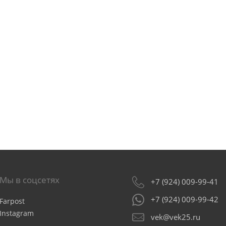
Мы в соцсетях
+7 (924) 009-99-41
+7 (924) 009-99-42
Farpost
Instagram
vek@vek25.ru