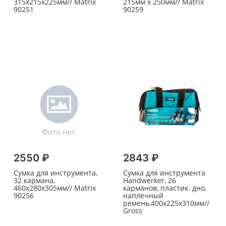
315х215х225мм// Matrix
215мм х 250мм// Matrix
90251
90259
2550 ₽
2843 ₽
Сумка для инструмента,
Сумка для инструмента
32 кармана,
Handwerker, 26
460х280х305мм// Matrix
карманов, пластик. дно,
90256
наплечный
ремень,400х225х310мм//
Gross