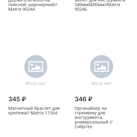
поясной, шарнирный//
540ммХ600мм//Matrix
Matrix 90244
90246
345 ₽
346 ₽
Магнитный браслет для
Органайзер на
крепежа// Matrix 11564
стремянку для
инструмента,
универсальный //
Сибртех