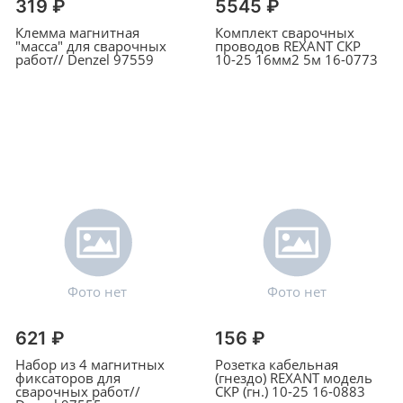
319 ₽
5545 ₽
Клемма магнитная
Комплект сварочных
"масса" для сварочных
проводов REXANT СКР
работ// Denzel 97559
10-25 16мм2 5м 16-0773
621 ₽
156 ₽
Набор из 4 магнитных
Розетка кабельная
фиксаторов для
(гнездо) REXANT модель
сварочных работ//
СКР (гн.) 10-25 16-0883