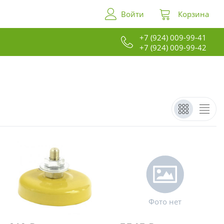
Войти
Корзина
+7 (924) 009-99-41
+7 (924) 009-99-42