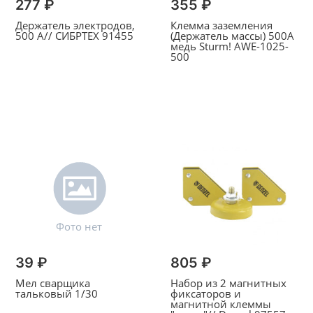
277 ₽
355 ₽
Держатель электродов,
Клемма заземления
500 А// СИБРТЕХ 91455
(Держатель массы) 500А
медь Sturm! AWE-1025-
500
39 ₽
805 ₽
Мел сварщика
Набор из 2 магнитных
тальковый 1/30
фиксаторов и
магнитной клеммы