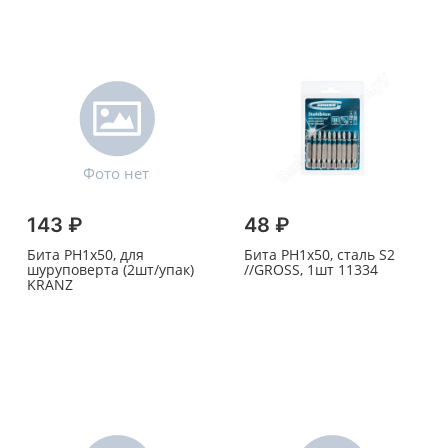
143 ₽
48 ₽
Бита PH1х50, для
Бита PH1х50, сталь S2
шуруповерта (2шт/упак)
//GROSS, 1шт 11334
KRANZ