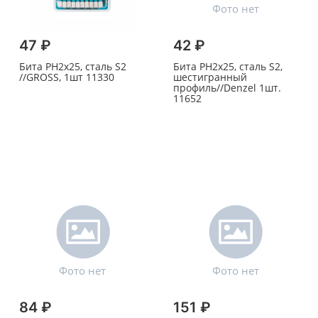
47 ₽
42 ₽
Бита PH2х25, сталь S2
Бита PH2х25, сталь S2,
//GROSS, 1шт 11330
шестигранный
профиль//Denzel 1шт.
11652
84 ₽
151 ₽