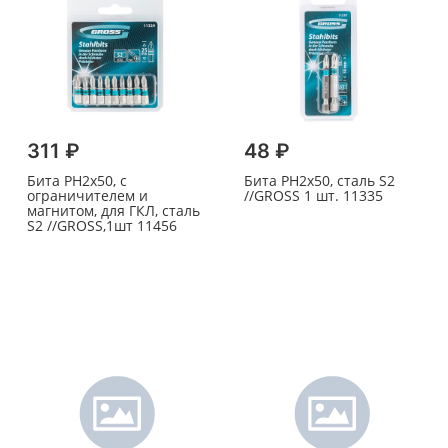
311 ₽
48 ₽
Бита PH2х50, с
Бита PH2х50, сталь S2
ограничителем и
//GROSS 1 шт. 11335
магнитом, для ГКЛ, сталь
S2 //GROSS,1шт 11456