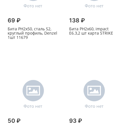
69 ₽
138 ₽
Бита PH2х50, сталь S2,
Бита PH2х60, impact
круглый профиль, Denzel
E6.3,2 шт карта STRIKE
1шт 11679
50 ₽
93 ₽