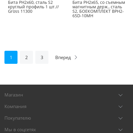
Бита PH2х60, сталь S2
Бита PH2х65, со съемным
круглый профиль 1 шт.//
магнитным держ., сталь
Gross 11300
S2, БОЕКОМПЛЕКТ BPH2-
65D-10MH
1
2
3
Вперед
Магазин
Компания
Покупателю
Мы в соцсетях