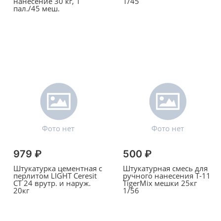
нанесение 30 кг, 1
1/45
пал./45 меш.
979 ₽
500 ₽
Штукатурка цементная с
Штукатурная смесь для
перлитом LIGHT Ceresit
ручного нанесения Т-11
СТ 24 врутр. и наруж.
TigerMix мешки 25кг
20кг
1/56