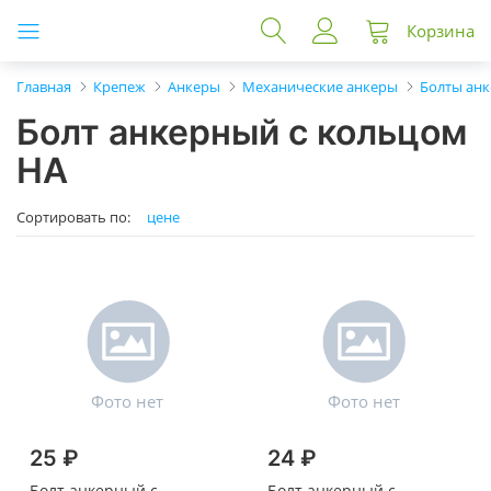
Корзина
Главная
Крепеж
Анкеры
Механические анкеры
Болты ан
Болт анкерный с кольцом
HA
Сортировать по:
цене
25 ₽
24 ₽
Болт анкерный с
Болт анкерный с