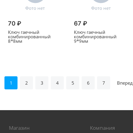
70 ₽
67 ₽
Ключ гаечный
Ключ гаечный
комбинированный
комбинированный
8*8мм
9*9мм
1
2
3
4
5
6
7
Вперед
Магазин
Компания