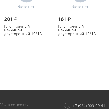
201 ₽
161 ₽
Ключ гаечный
Ключ гаечный
накидной
накидной
двусторонний 10*13
двусторонний 12*13
Мы в соцсетях
+7 (924) 009-99-41