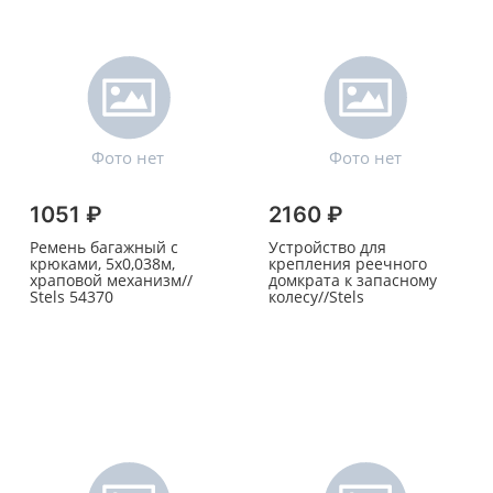
1051 ₽
2160 ₽
Ремень багажный с
Устройство для
крюками, 5х0,038м,
крепления реечного
храповой механизм//
домкрата к запасному
Stels 54370
колесу//Stels