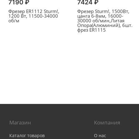
7190 ₽
7424 ₽
Фрезер ER1112 Sturm!,
Фрезер Sturm!, 1500Вт,
1200 Вт, 11500-34000
цанга 6-8мм, 16000-
об/м
30000 об/мин,Литая
Опора(Алюминий), 6шт.
фрез ER1115
Магазин
Компания
Каталог товаров
О нас