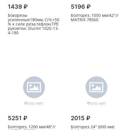
1439 ₽
5196 ₽
Бокорезы
Болторез, 1050 мм/42"//
усиленные180мм, CrV,+50
MATRIX 78560
% к силе реза,тефлон,ТРЕ
рукоятки, Sturm! 1020-13-
4-180
5251 ₽
2015 ₽
Болторез, 1200 мм/48"//
Болторез 24" (600 мм)