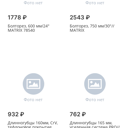
1778 ₽
2543 ₽
Болторез, 600 мм/24"
Болторез, 750 мм/30"//
MATRIX 78540
MATRIX
932 ₽
762 ₽
Длинногубцы 160мм, CrV,
Длинногубцы 165 мм,
тефлоновое покрытие,
усиленная система PRO//