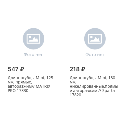
547 ₽
218 ₽
Длинногубцы Mini, 125
Длинногубцы Mini, 130
мм, прямые,
мм,
авторазжим// MATRIX
никелированные,прямы
PRO 17830
е авторазжим // Sparta
17820