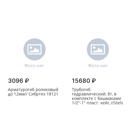
3096 ₽
15680 ₽
Арматурогиб роликовый
Трубогиб
до 12мм// Сибртех 18121
гидравлический, 8т, в
комплекте с башмаками
1/2"-1" пласт. кейс.//Stels