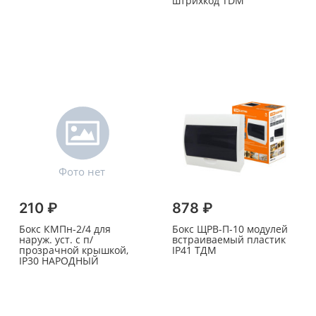
штрихкод TDM
210 ₽
878 ₽
Бокс КМПн-2/4 для
Бокс ЩРВ-П-10 модулей
наруж. уст. с п/
встраиваемый пластик
прозрачной крышкой,
IP41 ТДМ
IP30 НАРОДНЫЙ