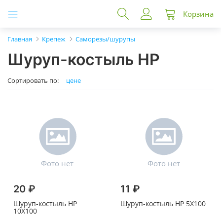
Корзина
Главная
Крепеж
Саморезы/шурупы
Шуруп-костыль HP
Сортировать по:
цене
20 ₽
11 ₽
Шуруп-костыль HP
Шуруп-костыль HP 5X100
10X100