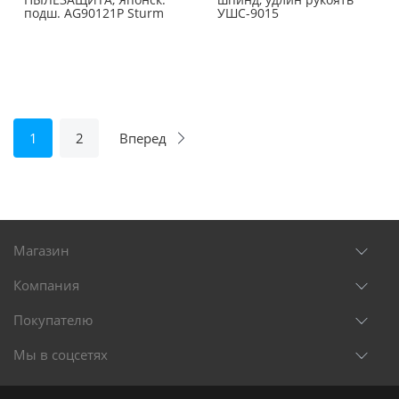
подш. AG90121Р Sturm
УШС-9015
1
2
Вперед
Магазин
Компания
Покупателю
Мы в соцсетях