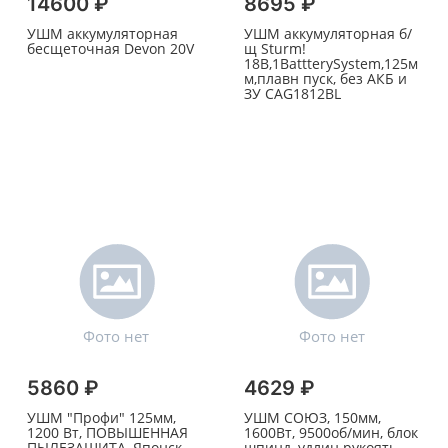
14600 ₽
8695 ₽
УШМ аккумуляторная
УШМ аккумуляторная б/
бесщеточная Devon 20V
щ Sturm!
18В,1BattterySystem,125м
м,плавн пуск, без АКБ и
ЗУ CAG1812BL
5860 ₽
4629 ₽
УШМ "Профи" 125мм,
УШМ СОЮЗ, 150мм,
1200 Вт, ПОВЫШЕННАЯ
1600Вт, 9500об/мин, блок
ПЫЛЕЗАЩИТА, Японск.
шпинд, удлин рукоять