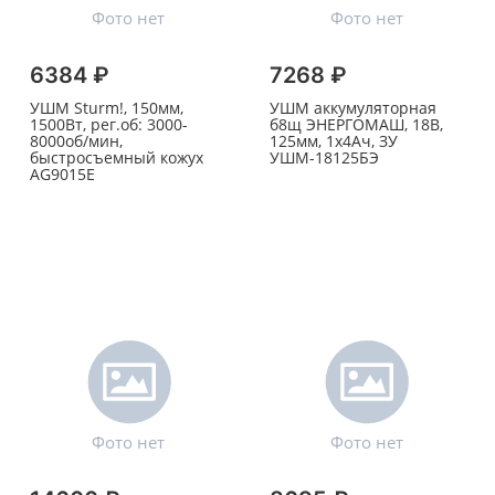
6384 ₽
7268 ₽
УШМ Sturm!, 150мм,
УШМ аккумуляторная
1500Вт, рег.об: 3000-
б8щ ЭНЕРГОМАШ, 18В,
8000об/мин,
125мм, 1х4Ач, ЗУ
быстросъемный кожух
УШМ-18125БЭ
AG9015E