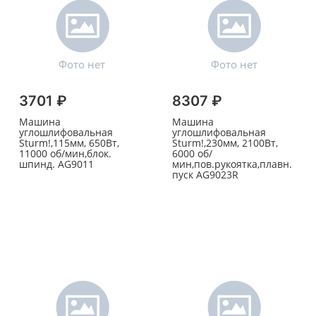
3701 ₽
8307 ₽
Машина
Машина
углошлифовальная
углошлифовальная
Sturm!,115мм, 650Вт,
Sturm!,230мм, 2100Вт,
11000 об/мин,блок.
6000 об/
шпинд. AG9011
мин,пов.рукоятка,плавн.
пуск AG9023R