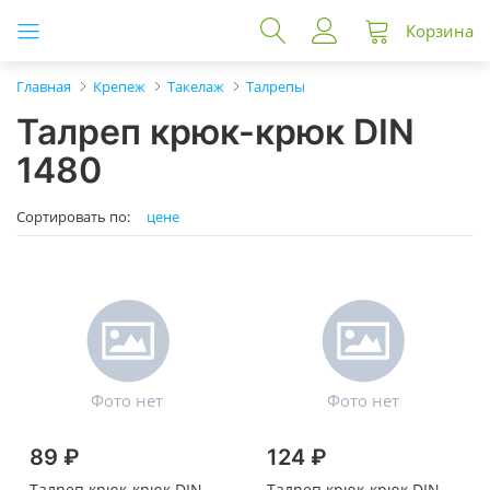
Корзина
Главная
Крепеж
Такелаж
Талрепы
Талреп крюк-крюк DIN
1480
Сортировать по:
цене
89 ₽
124 ₽
Талреп крюк-крюк DIN
Талреп крюк-крюк DIN