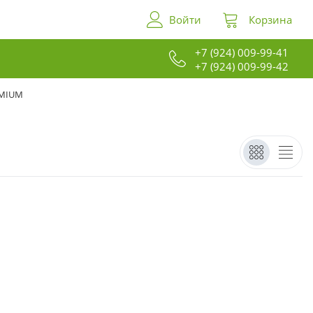
Войти
Корзина
+7 (924) 009-99-41
+7 (924) 009-99-42
EMIUM