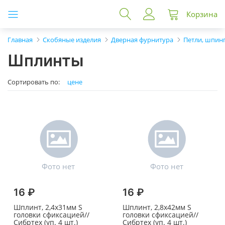
Корзина
Главная
Скобяные изделия
Дверная фурнитура
Петли, шпин
Шплинты
Сортировать по:
цене
16 ₽
16 ₽
Шплинт, 2,4х31мм S
Шплинт, 2,8х42мм S
головки сфиксацией//
головки сфиксацией//
Сибртех (уп. 4 шт.)
Сибртех (уп. 4 шт.)