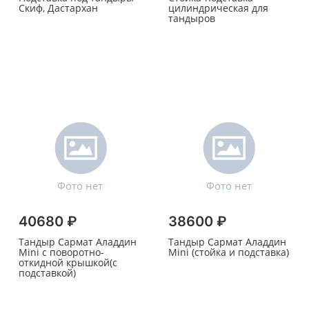
Скиф, Дастархан
цилиндрическая для
тандыров
40680 ₽
38600 ₽
Тандыр Сармат Аладдин
Тандыр Сармат Аладдин
Mini с поворотно-
Mini (стойка и подставка)
откидной крышкой(с
подставкой)